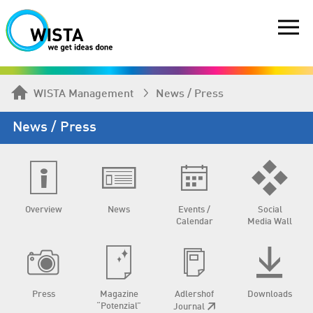
WISTA Management
News / Press
News / Press
Overview
News
Events /
Social
Calendar
Media Wall
Press
Magazine
Adlershof
Downloads
“Potenzial”
Journal