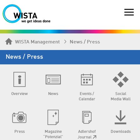
WISTA Management
News / Press
News / Press
Overview
News
Events /
Social
Calendar
Media Wall
Press
Magazine
Adlershof
Downloads
“Potenzial”
Journal