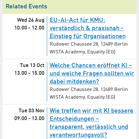
Related Events
EU-AI-Act für KMU:
Wed 26 Aug
10.00
-
12.00
verständlich & praxisnah -
Einstieg für Organisationen
Rudower Chaussee 28, 12489 Berlin
WISTA Academy, Equality (EG)
Welche Chancen eröffnet KI –
Tue 13 Oct
13.00
-
15.00
und welche Fragen sollten wir
dabei mitdenken?
Rudower Chaussee 28, 12489 Berlin
WISTA Academy, Equality (EG)
Wie treffen wir mit KI bessere
Tue 03 Nov
09.00
-
13.00
Entscheidungen –
transparent, verlässlich und
verantwortungsvoll?