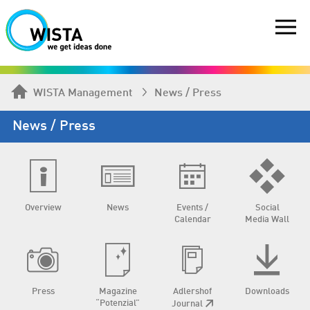
WISTA Management
News / Press
News / Press
Overview
News
Events /
Social
Calendar
Media Wall
Press
Magazine
Adlershof
Downloads
“Potenzial”
Journal