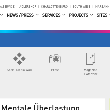
A.SERVICE
ADLERSHOF
CHARLOTTENBURG
SOUTH WEST
MARZAHN
NEWS / PRESS
SERVICES
PROJECTS
SITES
Social Media Wall
Press
Magazine
“Potenzial”
- Mentale Überlastung,