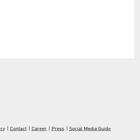
icy
Contact
Career
Press
Social Media Guide