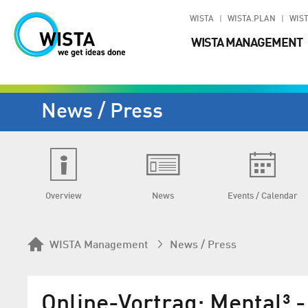
WISTA
WISTA.PLAN
WIST
WISTA MANAGEMENT
News / Press
Overview
News
Events / Calendar
WISTA Management
News / Press
Online-Vortrag: Mental³ 