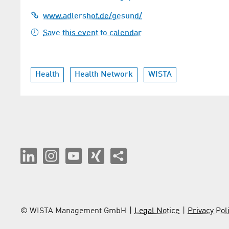
www.adlershof.de/gesund/
Save this event to calendar
Health
Health Network
WISTA
© WISTA Management GmbH
Legal Notice
Privacy Pol