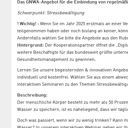
Das GNWA-Angebot für die Einbindung von regelmäßig
Schwerpunkt: Stressbewältigung
! Wichtig! :
Wenn Sie im Jahr 2025 erstmals an einer 
teilgenommen haben oder noch bislang an keiner, könne
Andernfalls wählen Sie bitte die Angebote aus den Rub
Hintergrund:
Der Kooperationspartner öffnet die „Dig
weitere Beschäftigte für das bundesweit größte unter
Gesundheitsmanagement zu gewinnen.
Lernen Sie unsere begeisternden & innovativen Angebo
individuell und kostenfrei. Wählen Sie aus einem ab
interaktiven Seminaren zu den Themen Stressbewälti
Beschreibung:
Der menschliche Körper besteht zu mehr als 50 Prozent
Wasser zu speichern, ist es naheliegend, dass wir tägl
Doch was passiert, wenn wir zu wenig trinken? Kann ma
Wasser? In unserem interaktiven Webinar geben wir Ihn