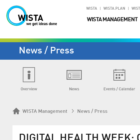
WISTA
WISTA.PLAN
WIST
WISTA MANAGEMENT
News / Press
Overview
News
Events / Calendar
WISTA Management
News / Press
DIGITAL HEALTH WEEK: O