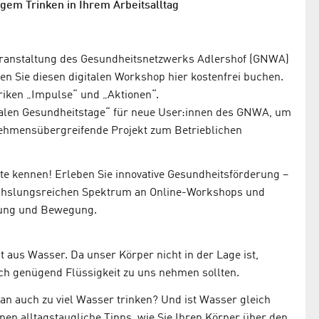
em Trinken in Ihrem Arbeitsalltag
Veranstaltung des Gesundheitsnetzwerks Adlershof (GNWA)
n Sie diesen digitalen Workshop hier kostenfrei buchen.
riken „Impulse“ und „Aktionen“.
italen Gesundheitstage“ für neue User:innen des GNWA, um
nehmensübergreifende Projekt zum Betrieblichen
te kennen! Erleben Sie innovative Gesundheitsförderung –
wechslungsreichen Spektrum an Online-Workshops und
gung und Bewegung.
 aus Wasser. Da unser Körper nicht in der Lage ist,
ich genügend Flüssigkeit zu uns nehmen sollten.
n auch zu viel Wasser trinken? Und ist Wasser gleich
en alltagstaugliche Tipps, wie Sie Ihren Körper über den