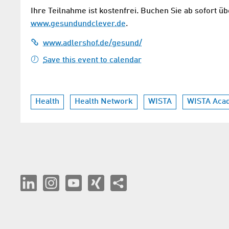
Ihre Teilnahme ist kostenfrei. Buchen Sie ab sofort 
www.gesundundclever.de
.
www.adlershof.de/gesund/
Save this event to calendar
Health
Health Network
WISTA
WISTA Aca