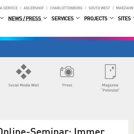
A.SERVICE
ADLERSHOF
CHARLOTTENBURG
SOUTH WEST
MARZAHN
NEWS / PRESS
SERVICES
PROJECTS
SITES
Social Media Wall
Press
Magazine
“Potenzial”
nline-Seminar: Immer