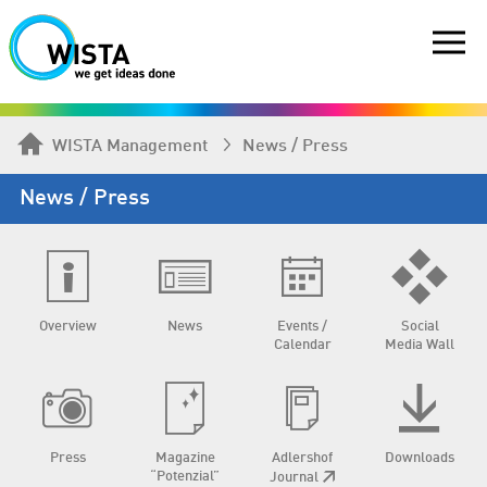
WISTA Management
News / Press
News / Press
Overview
News
Events /
Social
Calendar
Media Wall
Press
Magazine
Adlershof
Downloads
“Potenzial”
Journal