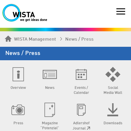
WISTA Management
News / Press
News / Press
Overview
News
Events /
Social
Calendar
Media Wall
Press
Magazine
Adlershof
Downloads
“Potenzial”
Journal