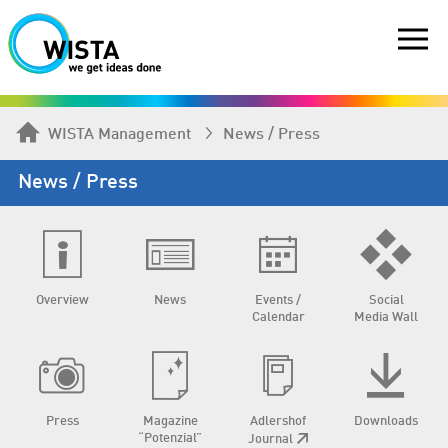
WISTA Management
News / Press
News / Press
Overview
News
Events /
Social
Calendar
Media Wall
Press
Magazine
Adlershof
Downloads
“Potenzial”
Journal