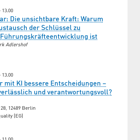
– 13.00
ar: Die unsichtbare Kraft: Warum
ustausch der Schlüssel zu
 Führungs­kräfte­entwicklung ist
rk Adlershof
– 13.00
ir mit KI bessere Entscheidungen –
verlässlich und verantwortungsvoll?
8, 12489 Berlin
ality (EG)
– 11.00