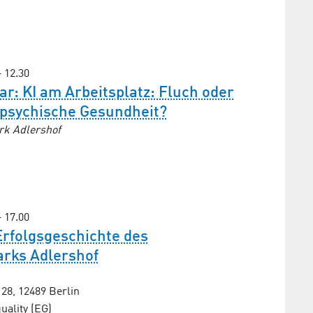
– 12.30
r: KI am Arbeitsplatz: Fluch oder
 psychische Gesundheit?
rk Adlershof
– 17.00
Erfolgsgeschichte des
arks Adlershof
8, 12489 Berlin
ality (EG)