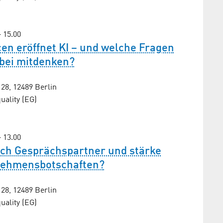
– 15.00
n eröffnet KI – und welche Fragen
abei mitdenken?
8, 12489 Berlin
ality (EG)
– 13.00
ich Gesprächs­partner und stärke
ehmens­botschaften?
8, 12489 Berlin
ality (EG)