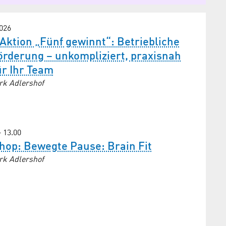
2026
ktion „Fünf gewinnt“: Betriebliche
rderung – unkompliziert, praxisnah
ür Ihr Team
rk Adlershof
– 13.00
hop: Bewegte Pause: Brain Fit
rk Adlershof