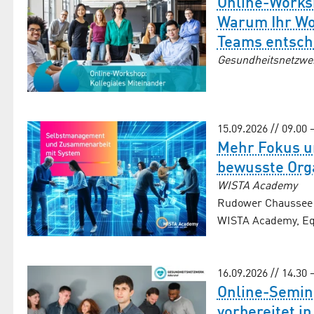
Online-Works
Warum Ihr Woh
Teams entsch
Gesundheitsnetzwe
15.09.2026 // 09.00 
Mehr Fokus un
bewusste Orga
WISTA Academy
Rudower Chaussee 2
WISTA Academy, Equ
16.09.2026 // 14.30 
Online-Semin
vorbereitet in