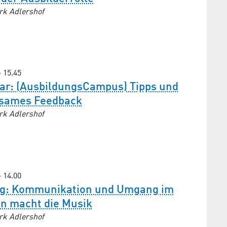
rk Adlershof
– 15.45
ar: (AusbildungsCampus) Tipps und
rksames Feedback
rk Adlershof
– 14.00
ag: Kommunikation und Umgang im
on macht die Musik
rk Adlershof