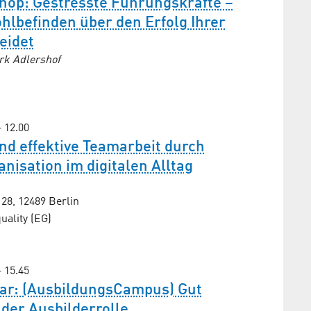
hop: Gestresste Führungskräfte –
lbefinden über den Erfolg Ihrer
eidet
rk Adlershof
– 12.00
d effektive Teamarbeit durch
nisation im digitalen Alltag
8, 12489 Berlin
ality (EG)
– 15.45
ar: (AusbildungsCampus) Gut
 der Ausbilderrolle