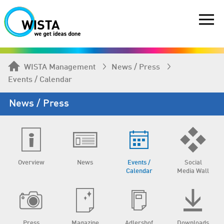
WISTA Management
News / Press
Events / Calendar
News / Press
Overview
News
Events /
Social
Calendar
Media Wall
Press
Magazine
Adlershof
Downloads