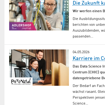
Die Zukunft 
Wir werfen einen B
Die Ausbildungssitu
berichten von unbe
Auszubildenden, wäh
passenden…
04.05.2026
Karriere im C
Das Data Science I
Centrum (CHIC) qual
datengetriebene B
Der Bedarf an Fachk
wächst rasant. Gle
Perspektiven jense
Science…