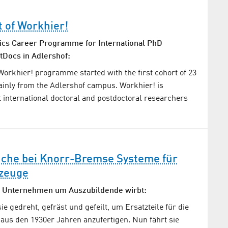
t of Workhier!
cs Career Programme for International PhD
tDocs in Adlershof:
Workhier! programme started with the first cohort of 23
ainly from the Adlershof campus. Workhier! is
 international doctoral and postdoctoral researchers
he bei Knorr-Bremse Systeme für
zeuge
 Unternehmen um Auszubildende wirbt:
e gedreht, gefräst und gefeilt, um Ersatzteile für die
aus den 1930er Jahren anzufertigen. Nun fährt sie