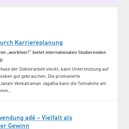
urch Karriereplanung
 „workhier!“ bietet internationalen Studierenden
g:
phase der Doktorarbeit steckt, kann Unterstützung auf
leben gut gebrauchen. Die promovierte
 Janani Venkatraman Jagatha kann die Teilnahme am
ramm…
endung adé – Vielfalt als
her Gewinn