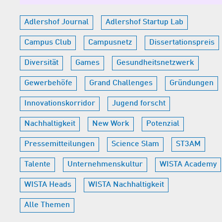
Adlershof Journal
Adlershof Startup Lab
Campus Club
Campusnetz
Dissertationspreis
Diversität
Games
Gesundheitsnetzwerk
Gewerbehöfe
Grand Challenges
Gründungen
Innovationskorridor
Jugend forscht
Nachhaltigkeit
New Work
Potenzial
Pressemitteilungen
Science Slam
ST3AM
Talente
Unternehmenskultur
WISTA Academy
WISTA Heads
WISTA Nachhaltigkeit
Alle Themen