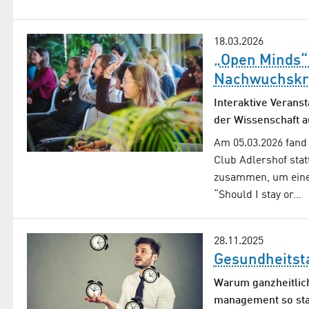
18.03.2026
„Open Minds“
Nachwuchskr
Interaktive Verans
der Wissenschaft a
Am 05.03.2026 fand
Club Adlershof sta
zusammen, um eine F
“Should I stay or…
28.11.2025
Gesundheitst
Warum ganzheitlich
management so sta