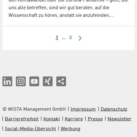
den Klimawandel oder die Corona-Pandemie – geht, die
uns alle betreffen, sind wir gut beraten, auf die
Wissenschaft zu hören, anstatt sie anzufeinden.…
1
...
3
© WISTA Management GmbH
Impressum
Datenschutz
Barrierefreiheit
Kontakt
Karriere
Presse
Newsletter
Social-Media-Übersicht
Werbung