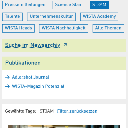
Pressemitteilungen
Science Slam
ST3AM
Talente
Unternehmenskultur
WISTA Academy
WISTA Heads
WISTA Nachhaltigkeit
Alle Themen
Suche im Newsarchiv
Publikationen
Adlershof Journal
WISTA-Magazin Potenzial
Gewählte Tags:
ST3AM
Filter zurücksetzen