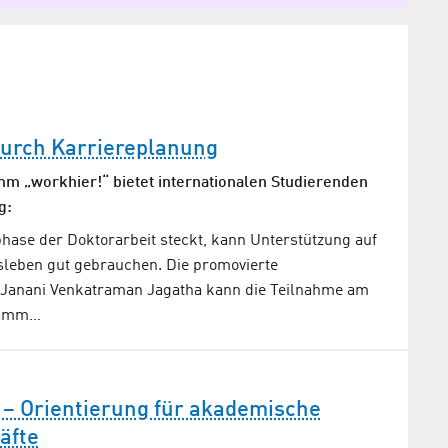
urch Karriereplanung
 „workhier!“ bietet internationalen Studierenden
g:
phase der Doktorarbeit steckt, kann Unterstützung auf
leben gut gebrauchen. Die promovierte
 Janani Venkatraman Jagatha kann die Teilnahme am
ramm…
 – Orientierung für akademische
äfte