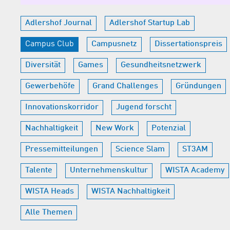
Adlershof Journal
Adlershof Startup Lab
Campus Club
Campusnetz
Dissertationspreis
Diversität
Games
Gesundheitsnetzwerk
Gewerbehöfe
Grand Challenges
Gründungen
Innovationskorridor
Jugend forscht
Nachhaltigkeit
New Work
Potenzial
Pressemitteilungen
Science Slam
ST3AM
Talente
Unternehmenskultur
WISTA Academy
WISTA Heads
WISTA Nachhaltigkeit
Alle Themen