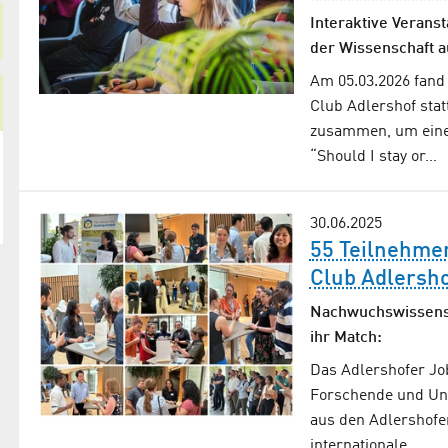
Interaktive Verans
der Wissenschaft a
Am 05.03.2026 fand
Club Adlershof sta
zusammen, um eine F
“Should I stay or…
30.06.2025
55 Teilnehme
Club Adlersho
Nachwuchs­wissen­
ihr Match:
Das Adlershofer Jo
Forschende und Un
aus den Adlershofer
internationale…