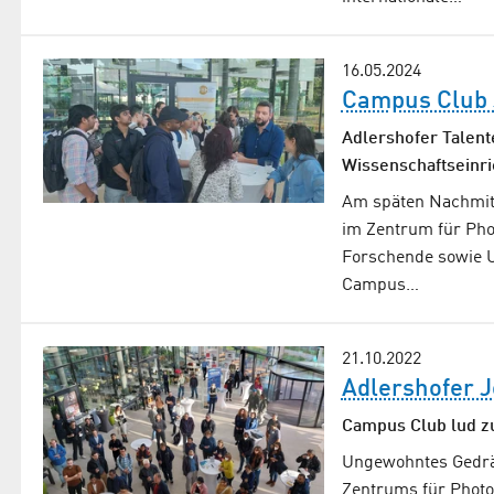
16.05.2024
Campus Club J
Adlershofer Talen
Wissenschaftseinri
Am späten Nachmitt
im Zentrum für Phot
Forschende sowie U
Campus…
21.10.2022
Adlershofer J
Campus Club lud zu
Ungewohntes Gedrä
Zentrums für Photov