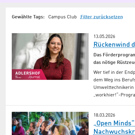
Gewählte Tags:
Campus Club
Filter zurücksetzen
13.05.2026
Rückenwind d
Das Förderprogramm
das nötige Rüstzeu
Wer tief in der End
dem Weg ins Berufs
Umwelttechnikerin
„workhier!“-Prog
18.03.2026
„Open Minds“
Nachwuchskr