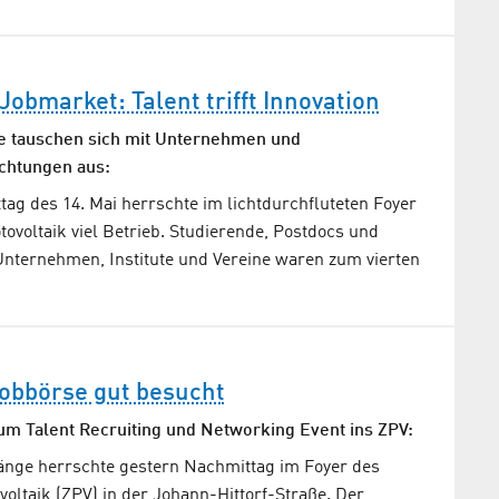
obmarket: Talent trifft Innovation
te tauschen sich mit Unternehmen und
chtungen aus:
ag des 14. Mai herrschte im lichtdurchfluteten Foyer
ovoltaik viel Betrieb. Studierende, Postdocs und
nternehmen, Institute und Vereine waren zum vierten
obbörse gut besucht
m Talent Recruiting und Networking Event ins ZPV:
nge herrschte gestern Nachmittag im Foyer des
oltaik (ZPV) in der Johann-Hittorf-Straße. Der