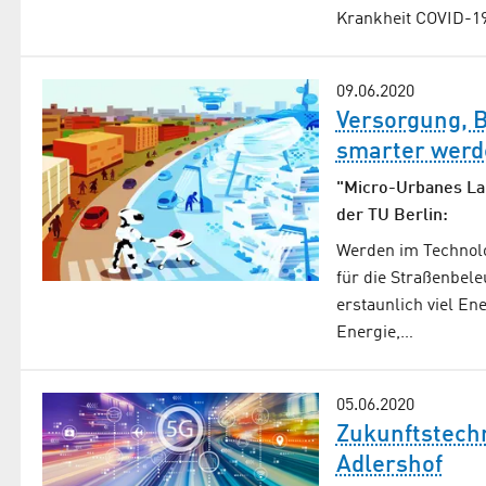
Krankheit COVID-19
09.06.2020
Versorgung, B
smarter werd
"Micro-Urbanes Lab
der TU Berlin:
Werden im Technol
für die Straßenbel
erstaunlich viel Ene
Energie,…
05.06.2020
Zukunftstech
Adlershof