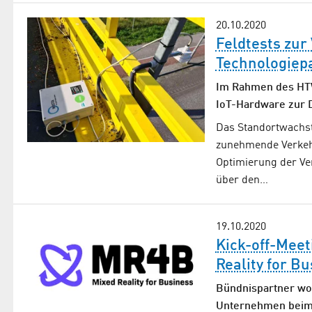
20.10.2020
Feldtests zur
Technologiepa
Im Rahmen des HTW
IoT-Hardware zur D
Das Standortwachst
zunehmende Verkehr
Optimierung der V
über den…
19.10.2020
Kick-off-Mee
Reality for B
Bündnispartner wol
Unternehmen beim 