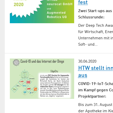
fest
Zwei Start-ups aus
Schlussrunde:
Der Deep Tech Awar
für Wirtschaft, Ene
Unternehmen mit in
Soft- und…
30.06.2020
HTW stellt in
aus
COVID-19-IoT-Scha
im Kampf gegen Cor
Projektpartner:
Bis zum 31. August 
der Apotheke im Ki