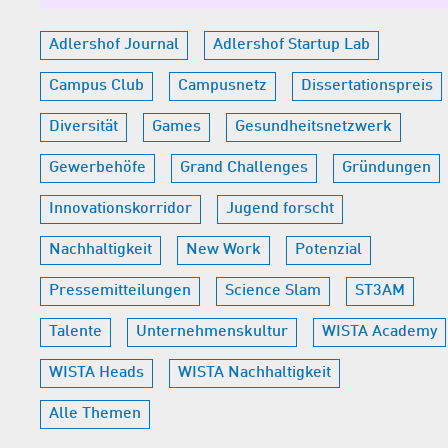
Adlershof Journal
Adlershof Startup Lab
Campus Club
Campusnetz
Dissertationspreis
Diversität
Games
Gesundheitsnetzwerk
Gewerbehöfe
Grand Challenges
Gründungen
Innovationskorridor
Jugend forscht
Nachhaltigkeit
New Work
Potenzial
Pressemitteilungen
Science Slam
ST3AM
Talente
Unternehmenskultur
WISTA Academy
WISTA Heads
WISTA Nachhaltigkeit
Alle Themen