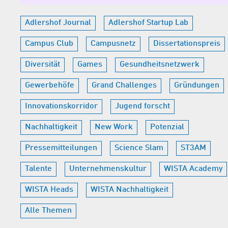
Adlershof Journal
Adlershof Startup Lab
Campus Club
Campusnetz
Dissertationspreis
Diversität
Games
Gesundheitsnetzwerk
Gewerbehöfe
Grand Challenges
Gründungen
Innovationskorridor
Jugend forscht
Nachhaltigkeit
New Work
Potenzial
Pressemitteilungen
Science Slam
ST3AM
Talente
Unternehmenskultur
WISTA Academy
WISTA Heads
WISTA Nachhaltigkeit
Alle Themen