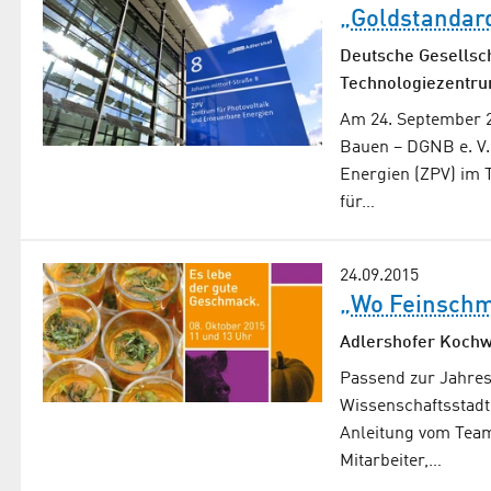
„Goldstandard
Deutsche Gesellsch
Technologiezentrum
Am 24. September 2
Bauen – DGNB e. V.
Energien (ZPV) im 
für…
24.09.2015
„Wo Feinschm
Adlershofer Kochw
Passend zur Jahresz
Wissenschaftsstadt 
Anleitung vom Team
Mitarbeiter,…