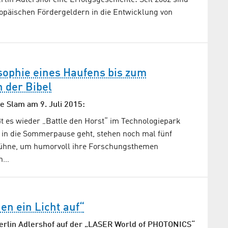
lin Adlershof eine Erfolgsgeschichte: Seit 2002 sind
ropäischen Fördergeldern in die Entwicklung von
sophie eines Haufens bis zum
 der Bibel
e Slam am 9. Juli 2015:
ßt es wieder „Battle den Horst“ im Technologiepark
s in die Sommerpause geht, stehen noch mal fünf
ühne, um humorvoll ihre Forschungsthemen
nn…
en ein Licht auf“
erlin Adlershof auf der „LASER World of PHOTONICS“