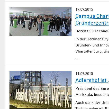
17.09.2015
Campus Char
Gründerzent
Bereits 50 Techno
In der Berliner Cit
Gründer- und Innov
Charlottenburg, Bi
…
11.09.2015
Adlershof ist
Präsident des Eur
Markkula, besucht
Auch dank der Unte