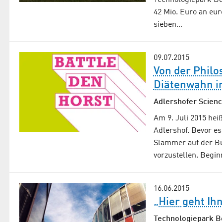
Technologiepark Ber
42 Mio. Euro an eu
sieben…
09.07.2015
Von der Philo
Diätenwahn in
Adlershofer Scienc
Am 9. Juli 2015 hei
Adlershof. Bevor e
Slammer auf der B
vorzustellen. Begi
16.06.2015
„Hier geht Ihn
Technologiepark B