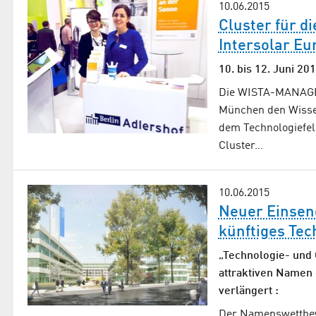
10.06.2015
Cluster für d
Intersolar Eu
10. bis 12. Juni 2
Die WISTA-MANAGEM
München den Wissen
dem Technologiefel
Cluster…
10.06.2015
Neuer Einsen
künftiges Te
„Technologie- und
attraktiven Namen 
verlängert :
Der Namenswettbew