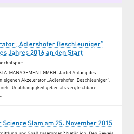
rator „Adlershofer Beschleuniger“
es Jahres 2016 an den Start
berholspur:
WISTA-MANAGEMENT GMBH startet Anfang des
n eigenen Akzelerator „Adlershofer Beschleuniger“.
 mehr Unabhängigkeit geben als vergleichbare
e…
er Science Slam am 25. November 2015
mittlung und Spaß zusammen? Natürlich! Den Beweis